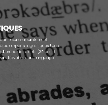
TIQUES
partie sur un recrutement
reux experts linguistiques ! Une
herche de talents (35 ans !).
vent travailler pour Language