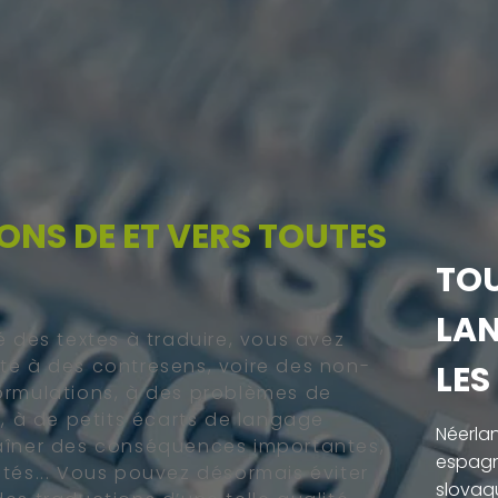
ONS DE ET VERS TOUTES
TOU
LAN
é des textes à traduire, vous avez
té à des contresens, voire des non-
LES
ormulations, à des problèmes de
s, à de petits écarts de langage
Néerlan
aîner des conséquences importantes,
espagno
tés... Vous pouvez désormais éviter
slovaqu