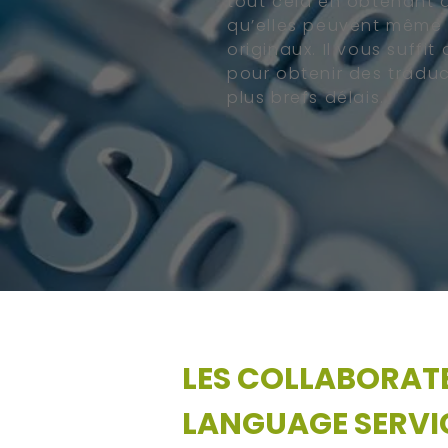
tout cela en obtenant d
qu’elles peuvent même s
originaux. Il vous suffi
pour obtenir des traduc
plus brefs délais.
LES COLLABORAT
LANGUAGE SERVI