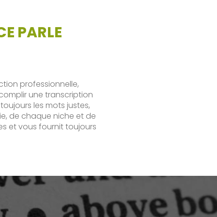
CE PARLE
THERE’S NO SER
SERVICE, V
TRADUCTI
uction professionnelle,
complir une transcription
toujours les mots justes,
ie, de chaque niche et de
et vous fournit toujours