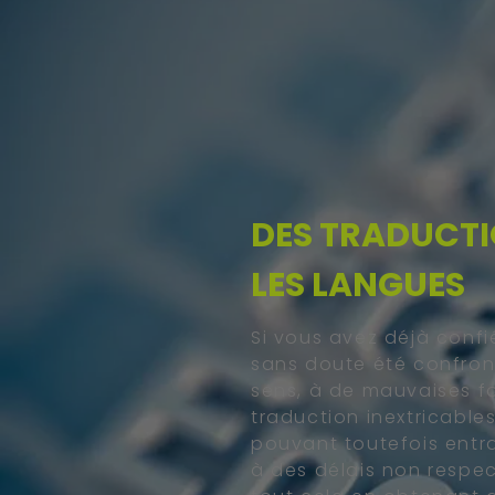
DES TRADUCTI
LES LANGUES
Si vous avez déjà confi
sans doute été confron
sens, à de mauvaises f
traduction inextricable
pouvant toutefois entr
à des délais non respec