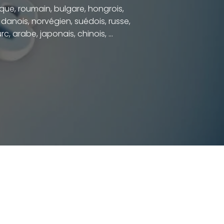
ue, roumain, bulgare, hongrois,
, danois, norvégien, suédois, russe,
rc, arabe, japonais, chinois, ...
PIDE ET DE QUALITÉ
se targue de fournir des