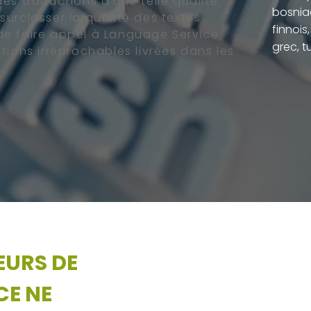
es traductions d’une telle qualité,
bosniaq
urclasser la qualité des textes
finnois
t de faire appel à Language Service
grec, tu
tions irréprochables livrées dans les
EURS DE
UN TRAVAIL RA
CE NE
Language Service 