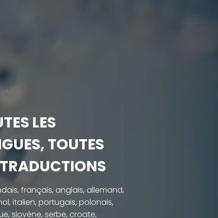
TES LES
GUES, TOUTES
 TRADUCTIONS
dais, français, anglais, allemand,
l, italien, portugais, polonais,
e, slovène, serbe, croate,