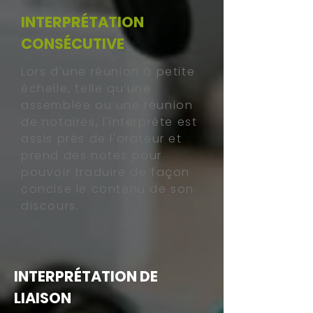
INTERPRÉTATION
CONSÉCUTIVE
Lors d'une réunion à petite
échelle, telle qu’une
assemblée ou une réunion
de notaires, l'interprète est
assis près de l'orateur et
prend des notes pour
pouvoir traduire de façon
concise le contenu de son
discours.
INTERPRÉTATION DE
LIAISON