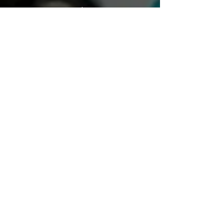
Comme son nom l'indique,
l'interprète de liaison assure la
liaison entre deux parties parlant
une langue différente. Les
interprètes de liaison sont souvent
déployés à l’occasion de réunions,
d'ateliers ou de négociations.
VOUS CHERCHEZ UN
INTERPRÈTE À ANVERS ?
Vous en trouverez
forcément un chez
Language Service.